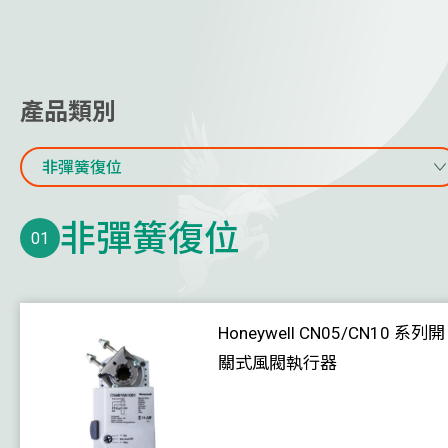
天花板散流器
其他空氣分配產品
線上水質監測
產品類別
水流量計及能量計
非彈簧復位
氣體監測
非彈簧復位
溫度
01
濕度 / 露點
壓力
Honeywell CN05/CN10 系列開
風速
關式風閥執行器
水位