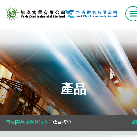
首頁
產品
產品
VAV 系列
空氣流量測量站
首頁
產品
風閥執行器
非彈簧復位
返
風口系列