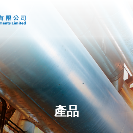
首頁
產品
VAV 系列
產品
空氣流量測量站
風口系列