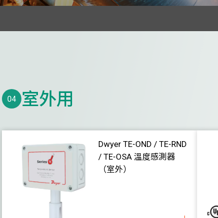
天花板散流器
其他空氣分配產品
線上水質監測
水流量計及能量計
氣體監測
室外用
04
溫度
室內用
Dwyer TE-OND / TE-RND
管道型
/ TE-OSA 溫度感測器
浸入式
（室外）
室外用
配件