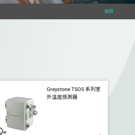
返回
Greystone TSOS 系列室
外溫度感測器