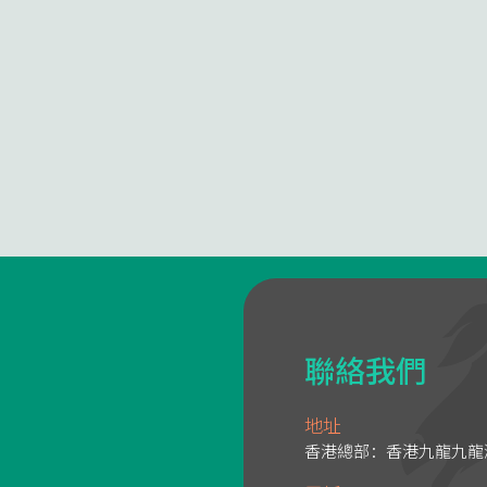
聯絡我們
地址
香港總部：香港九龍九龍灣