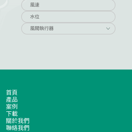
風速
水位
風閥執行器
首頁
產品
案例
下載
關於我們
聯絡我們