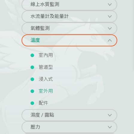
線上水質監測
水流量計及能量計
氣體監測
溫度
室內用
管道型
浸入式
室外用
配件
濕度 / 露點
壓力