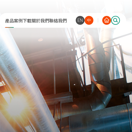
EN
中
產品
案例
下載
關於我們
聯絡我們