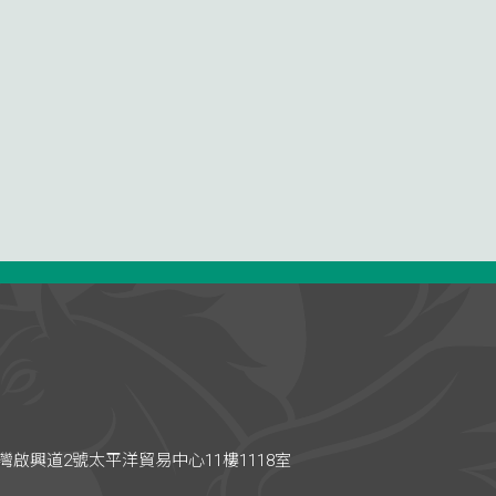
啟興道2號太平洋貿易中心11樓1118室