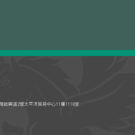
啟興道2號太平洋貿易中心11樓1118室