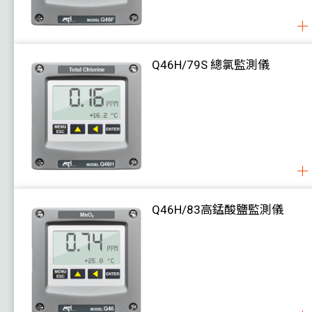
濕度 / 露點
壓力
Q46H/79S 總氯監測儀
風速
水位
風閥執行器
案例
下載
關於我們
Q46H/83高錳酸鹽監測儀
聯絡我們