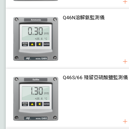
Q46N溶解氨監測儀
Q46S/66 殘留亞硫酸鹽監測儀