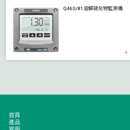
Q46S/81溶解硫化物監測儀
首頁
產品
案例