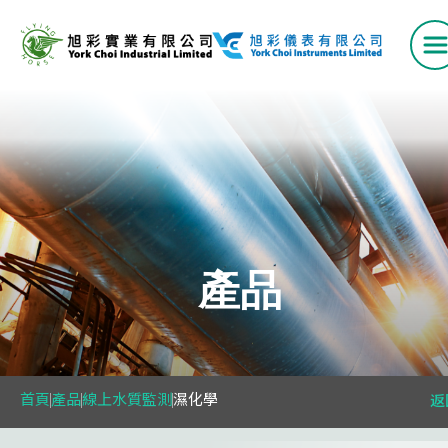
首頁
產品
產品
VAV 系列
空氣流量測量站
首頁
產品
線上水質監測
濕化學
返
風口系列