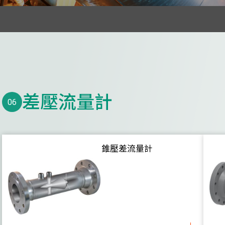
天花板散流器
其他空氣分配產品
線上水質監測
水流量計及能量計
電磁流量/能量計
差壓流量計
06
超音波流量計
明渠流量計
渦輪感測器
錐壓差流量計
圓盤流量計
差壓流量計
渦流街流量計