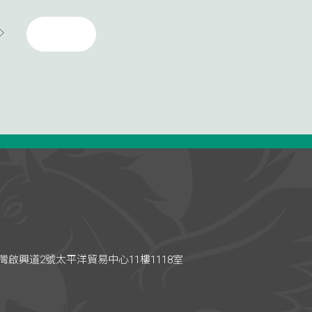
啟興道2號太平洋貿易中心11樓1118室