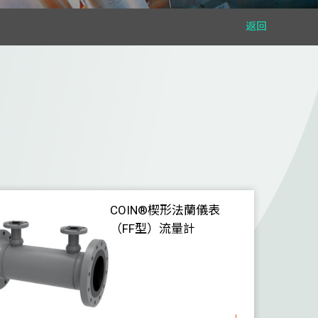
返回
COIN®楔形法蘭儀表
（FF型）流量計