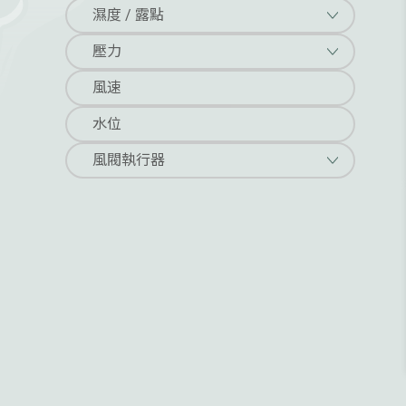
濕度 / 露點
壓力
風速
水位
風閥執行器