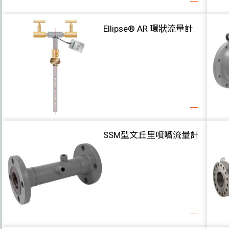
氣體監測
溫度
Ellipse® AR 環狀流量計
濕度 / 露點
壓力
風速
水位
風閥執行器
SSM型文丘里噴嘴流量計
案例
下載
關於我們
聯絡我們