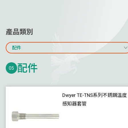
天花板散流器
其他空氣分配產品
線上水質監測
產品類別
水流量計及能量計
配件
氣體監測
配件
溫度
05
室內用
管道型
Dwyer TE-TNS系列不銹鋼溫度
浸入式
感知器套管
室外用
配件