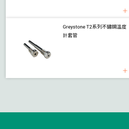
濕度 / 露點
壓力
Greystone T2系列不鏽鋼溫度
風速
計套管
水位
風閥執行器
案例
下載
關於我們
聯絡我們