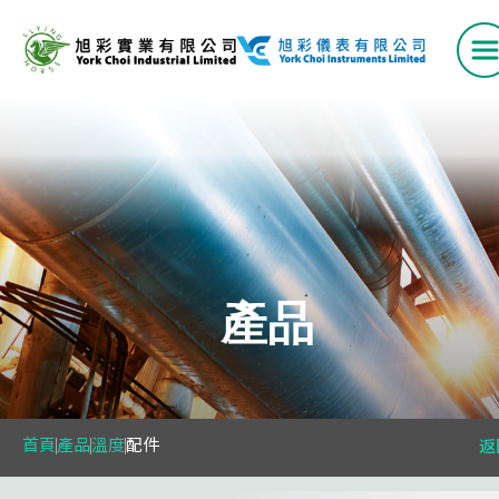
首頁
產品
產品
VAV 系列
空氣流量測量站
首頁
產品
溫度
配件
返
風口系列